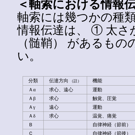
＜軸索における情報
軸索には幾つかの種類
情報伝達は、 ① 太さ
（髄鞘） があるもの
い。
分類
伝達方向
機能
（註）
Ａα
求心、遠心
運動
Ａβ
求心
触覚、圧覚
Ａγ
遠心
運動
Ａδ
求心
温覚、痛覚
Ｂ
自律神経（節前
Ｃ
自律神経（節後