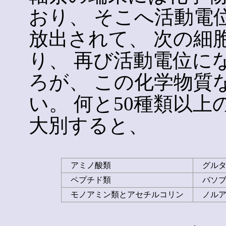
おり、 そこへ活動電
放出されて、 次の細
り、 再び活動電位に
ろが、 この化学物質
い。 何と50種類以
大別すると、
アミノ酸類
グルタ
ペプチド類
バソブ
モノアミン類とアセチルコリン
ノルア