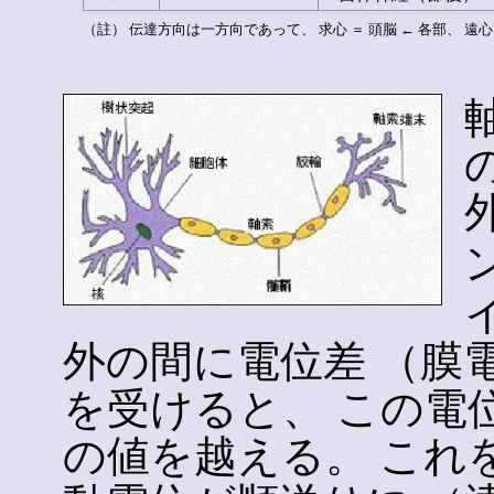
（註） 伝達方向は一方向であって、 求心 ＝ 頭脳 ← 各部、 遠心 
外の間に電位差 （膜
を受けると、 この電
の値を越える。 これ