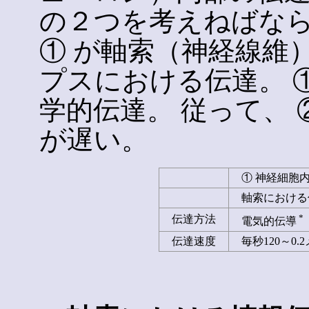
の２つを考えねばな
① が軸索（神経線維
プスにおける伝達。 ①
学的伝達。 従って、 
が遅い。
① 神経細胞
軸索におけ
*
伝達方法
電気的伝導
伝達速度
毎秒120～0.