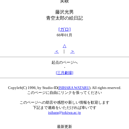
実験
藤沢光男
青空太郎の絵日記
[ガロ]
66年01月
△
＜
|
＞
起点のページへ
・
[三月劇場]
Copyleft(C) 1996, by Studio-ID(
ISIHARA WATARU
). All rights reserved.
このページに自由にリンクを張ってください
このページへの助言や感想や新しい情報を歓迎します
下記まで連絡をいただければ幸いです
isihara@tokiwa.ac.jp
最新更新