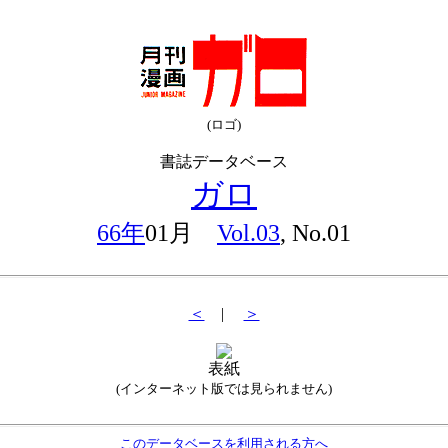
(ロゴ)
書誌データベース
ガロ
66年
01月
Vol.03
, No.01
＜
|
＞
表紙
(インターネット版では見られません)
このデータベースを利用される方へ