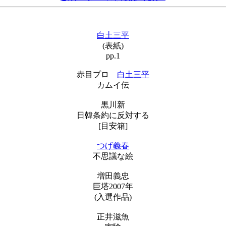
白土三平
(表紙)
pp.1
赤目プロ
白土三平
カムイ伝
黒川新
日韓条約に反対する
[目安箱]
つげ義春
不思議な絵
増田義忠
巨塔2007年
(入選作品)
正井滋魚